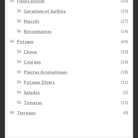
Fleurs estival
(50)
Geranium et Surfinia
(10)
Massifs
(27)
Retombantes
(14)
Potager
(69)
Choux
(10)
Courges
(16)
Plantes Aromatiques
(18)
Potager Divers
(11)
Salades
(2)
Tomates
(13)
Terreaux
(4)