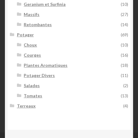
Geranium et Surfinia
(10)
Massifs
(27)
Retombantes
(14)
Potager
(69)
Choux
(10)
Courges
(16)
Plantes Aromatiques
(18)
Potager Divers
(11)
Salades
(2)
Tomates
(13)
Terreaux
(4)