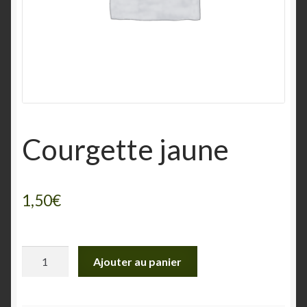
Courgette jaune
1,50
€
quantité
Ajouter au panier
de
Courgette
jaune