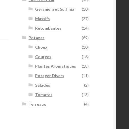
Geranium et Surfinia
(10)
Massifs
(27)
Retombantes
(14)
Potager
(69)
Choux
(10)
Courges
(16)
Plantes Aromatiques
(18)
Potager Divers
(11)
Salades
(2)
Tomates
(13)
Terreaux
(4)