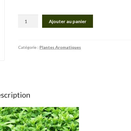
quantité
Ajouter au panier
de
Menthe
poivrée
Catégorie :
Plantes Aromatiques
scription