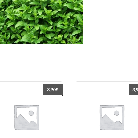
3,90
€
3,