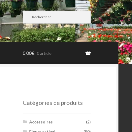
0,00
€
0 article
Catégories de produits
Accessoires
(2)
Fleurs estival
(50)