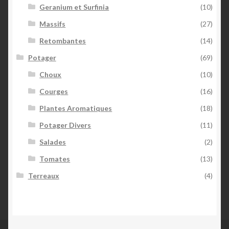
Geranium et Surfinia
(10)
Massifs
(27)
Retombantes
(14)
Potager
(69)
Choux
(10)
Courges
(16)
Plantes Aromatiques
(18)
Potager Divers
(11)
Salades
(2)
Tomates
(13)
Terreaux
(4)